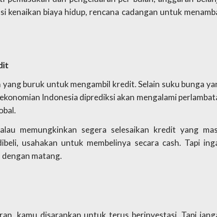
si kenaikan biaya hidup, rencana cadangan untuk menamba
dit
yang buruk untuk mengambil kredit. Selain suku bunga yan
perekonomian Indonesia diprediksi akan mengalami perlambat
obal.
 kalau memungkinkan segera selesaikan kredit yang masi
dibeli, usahakan untuk membelinya secara cash. Tapi inga
a dengan matang.
, kamu disarankan untuk terus berinvestasi. Tapi janga