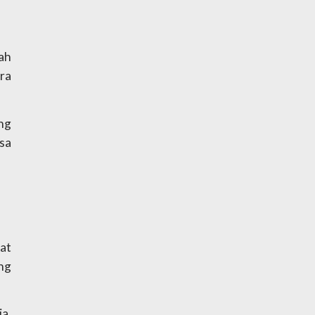
h 
a 
g 
sa 
t 
g 
, 