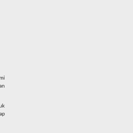
i 
n 
k 
ap 