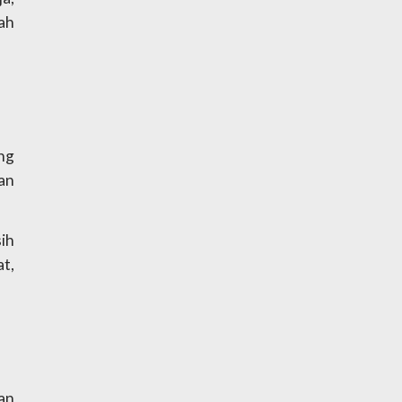
h 
g 
an 
h 
t, 
n 