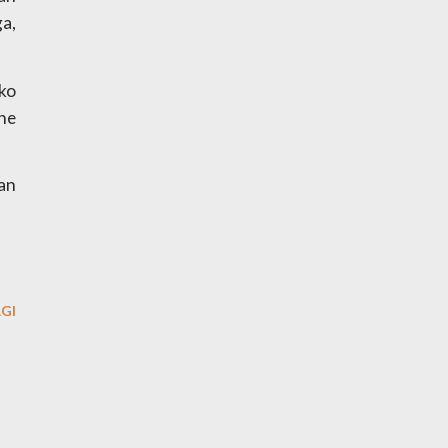
, 
ko 
he 
n 
GI