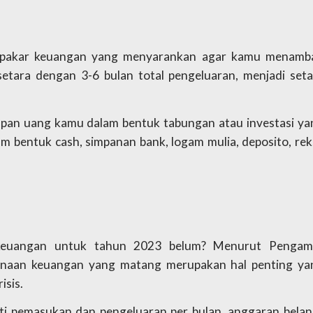
k pakar keuangan yang menyarankan agar kamu menamba
setara dengan 3-6 bulan total pengeluaran, menjadi setar
impan uang kamu dalam bentuk tabungan atau investasi yan
lam bentuk cash, simpanan bank, logam mulia, deposito, rek
euangan untuk tahun 2023 belum? Menurut Pengama
naan keuangan yang matang merupakan hal penting yan
sis. 
ti pemasukan dan pengeluaran per bulan, anggaran belanja