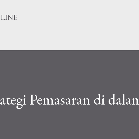
Langsung ke konten utama
NLINE
tegi Pemasaran di dala