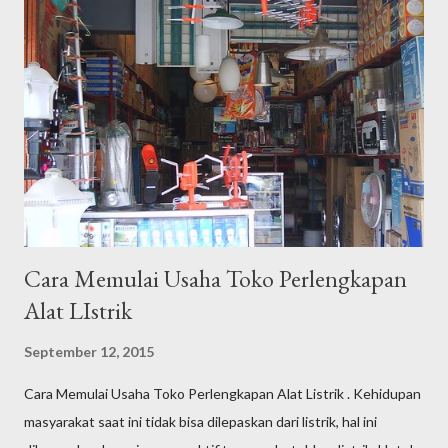
lakukan dan apa yang menjadi tugas pokok saya adalah satu,
berusaha mendaratkan kata kunci / keyword dari klien untuk bisa
berada di halaman 1 Google.co.id dengan semulus dan se-efektif
mungkin dengan rentang waktu tertentu dengan tujuan
kenaikan jumlah kunjungan yang berlanjut kepada target "
buying " sebagai end process di website klien. Saat ini, saya
telah memiliki puluhan klien yang terbagi atas bisnis personal
dan bad...
Cara Memulai Usaha Toko Perlengkapan
Alat LIstrik
September 12, 2015
Cara Memulai Usaha Toko Perlengkapan Alat Listrik . Kehidupan
masyarakat saat ini tidak bisa dilepaskan dari listrik, hal ini