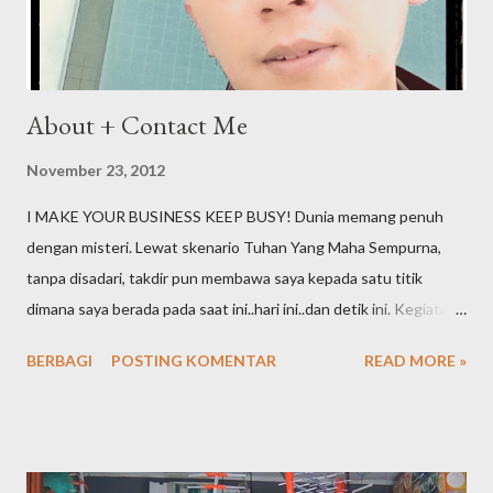
About + Contact Me
November 23, 2012
I MAKE YOUR BUSINESS KEEP BUSY! Dunia memang penuh
dengan misteri. Lewat skenario Tuhan Yang Maha Sempurna,
tanpa disadari, takdir pun membawa saya kepada satu titik
dimana saya berada pada saat ini..hari ini..dan detik ini. Kegiatan
online yang semula sebuah hobi ternyata terus bergeser dan
BERBAGI
POSTING KOMENTAR
READ MORE »
berkelanjutan hingga akhirnya menjadi sebuah profesi. Embel-
embel "staff logistik di dunia offline" pun kini telah pula saya
tinggalkan dibelakang. Inilah the next chapter hidup saya,
menjadi seorang SEO Specialis t Professional. Apa yang saya