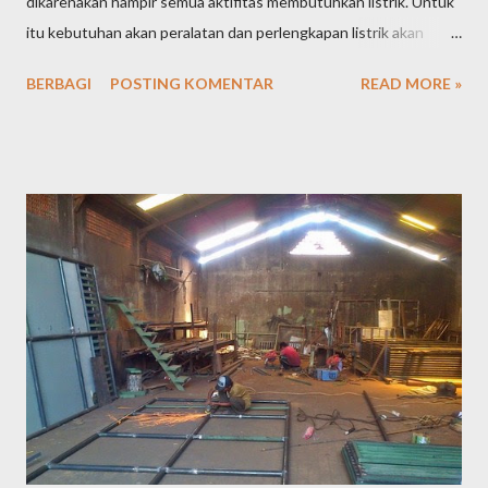
dikarenakan hampir semua aktifitas membutuhkan listrik. Untuk
itu kebutuhan akan peralatan dan perlengkapan listrik akan
tetap tinggi dari waktu ke waktu. Tingginya kebutuhan
BERBAGI
POSTING KOMENTAR
READ MORE »
masyarakat akan peralatan listrik tentu saja menjadikan peluang
usaha toko perlengkapan alat listrik semakin terbuka lebar dan
menjanjikan keuntungan yang cukup besar. Jika saat ini Anda
sedang memikirkan peluang usaha apa yang akan Anda tekuni,
tidak ada salahnya Anda mencoba membuka toko perlengkapan
alat listrik, karena prospeknya yang masih sangat bagus. Berikut
ini adalah beberapa cara yang bisa anda pertimbangkan dalam
memulai membuka toko perlengkapan alat listrik: Lokasi usaha
Pemilihan lokasi usaha sangat penting karena akan berpengaruh
pada perkembangan usaha toko perlengkapan alat listrik yang
akan anda rintis. Pilihlah lokasi usaha yang strategis dan mudah
d...