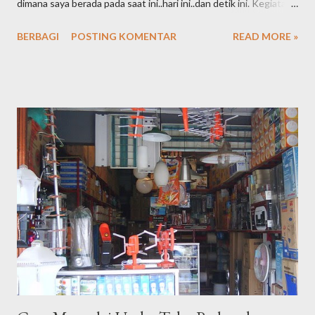
dimana saya berada pada saat ini..hari ini..dan detik ini. Kegiatan
online yang semula sebuah hobi ternyata terus bergeser dan
BERBAGI
POSTING KOMENTAR
READ MORE »
berkelanjutan hingga akhirnya menjadi sebuah profesi. Embel-
embel "staff logistik di dunia offline" pun kini telah pula saya
tinggalkan dibelakang. Inilah the next chapter hidup saya,
menjadi seorang SEO Specialis t Professional. Apa yang saya
lakukan dan apa yang menjadi tugas pokok saya adalah satu,
berusaha mendaratkan kata kunci / keyword dari klien untuk bisa
berada di halaman 1 Google.co.id dengan semulus dan se-efektif
mungkin dengan rentang waktu tertentu dengan tujuan
kenaikan jumlah kunjungan yang berlanjut kepada target "
buying " sebagai end process di website klien. Saat ini, saya
telah memiliki puluhan klien yang terbagi atas bisnis personal
dan bad...