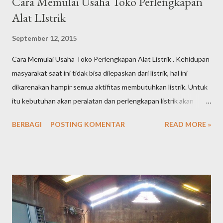
Cara Memulai Usaha Toko Perlengkapan
Alat LIstrik
September 12, 2015
Cara Memulai Usaha Toko Perlengkapan Alat Listrik . Kehidupan
masyarakat saat ini tidak bisa dilepaskan dari listrik, hal ini
dikarenakan hampir semua aktifitas membutuhkan listrik. Untuk
itu kebutuhan akan peralatan dan perlengkapan listrik akan
tetap tinggi dari waktu ke waktu. Tingginya kebutuhan
BERBAGI
POSTING KOMENTAR
READ MORE »
masyarakat akan peralatan listrik tentu saja menjadikan peluang
usaha toko perlengkapan alat listrik semakin terbuka lebar dan
menjanjikan keuntungan yang cukup besar. Jika saat ini Anda
sedang memikirkan peluang usaha apa yang akan Anda tekuni,
tidak ada salahnya Anda mencoba membuka toko perlengkapan
alat listrik, karena prospeknya yang masih sangat bagus. Berikut
ini adalah beberapa cara yang bisa anda pertimbangkan dalam