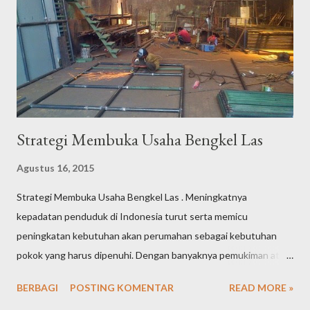
memulai membuka toko perlengkapan alat listrik: Lokasi usaha
Pemilihan lokasi usaha sangat penting karena akan berpengaruh
pada perkembangan usaha toko perlengkapan alat listrik yang
akan anda rintis. Pilihlah lokasi usaha yang strategis dan mudah
d...
Strategi Membuka Usaha Bengkel Las
Agustus 16, 2015
Strategi Membuka Usaha Bengkel Las . Meningkatnya
kepadatan penduduk di Indonesia turut serta memicu
peningkatan kebutuhan akan perumahan sebagai kebutuhan
pokok yang harus dipenuhi. Dengan banyaknya pemukiman atau
perumahan baru yang sedang dibangun maupun pemukiman
BERBAGI
POSTING KOMENTAR
READ MORE »
lama yang membutuhkan renovasi, maka peluang usaha bengkel