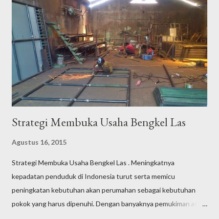
ini adalah beberapa cara yang bisa anda pertimbangkan dalam
memulai membuka toko perlengkapan alat listrik: Lokasi usaha
Pemilihan lokasi usaha sangat penting karena akan berpengaruh
pada perkembangan usaha toko perlengkapan alat listrik yang
akan anda rintis. Pilihlah lokasi usaha yang strategis dan mudah
d...
Strategi Membuka Usaha Bengkel Las
Agustus 16, 2015
Strategi Membuka Usaha Bengkel Las . Meningkatnya
kepadatan penduduk di Indonesia turut serta memicu
peningkatan kebutuhan akan perumahan sebagai kebutuhan
pokok yang harus dipenuhi. Dengan banyaknya pemukiman atau
perumahan baru yang sedang dibangun maupun pemukiman