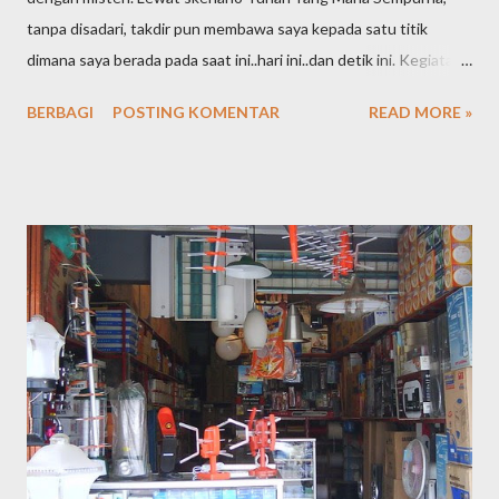
tanpa disadari, takdir pun membawa saya kepada satu titik
dimana saya berada pada saat ini..hari ini..dan detik ini. Kegiatan
online yang semula sebuah hobi ternyata terus bergeser dan
BERBAGI
POSTING KOMENTAR
READ MORE »
berkelanjutan hingga akhirnya menjadi sebuah profesi. Embel-
embel "staff logistik di dunia offline" pun kini telah pula saya
tinggalkan dibelakang. Inilah the next chapter hidup saya,
menjadi seorang SEO Specialis t Professional. Apa yang saya
lakukan dan apa yang menjadi tugas pokok saya adalah satu,
berusaha mendaratkan kata kunci / keyword dari klien untuk bisa
berada di halaman 1 Google.co.id dengan semulus dan se-efektif
mungkin dengan rentang waktu tertentu dengan tujuan
kenaikan jumlah kunjungan yang berlanjut kepada target "
buying " sebagai end process di website klien. Saat ini, saya
telah memiliki puluhan klien yang terbagi atas bisnis personal
dan bad...