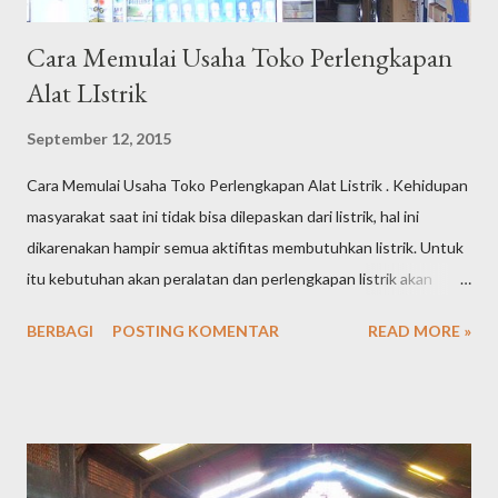
Cara Memulai Usaha Toko Perlengkapan
Alat LIstrik
September 12, 2015
Cara Memulai Usaha Toko Perlengkapan Alat Listrik . Kehidupan
masyarakat saat ini tidak bisa dilepaskan dari listrik, hal ini
dikarenakan hampir semua aktifitas membutuhkan listrik. Untuk
itu kebutuhan akan peralatan dan perlengkapan listrik akan
tetap tinggi dari waktu ke waktu. Tingginya kebutuhan
BERBAGI
POSTING KOMENTAR
READ MORE »
masyarakat akan peralatan listrik tentu saja menjadikan peluang
usaha toko perlengkapan alat listrik semakin terbuka lebar dan
menjanjikan keuntungan yang cukup besar. Jika saat ini Anda
sedang memikirkan peluang usaha apa yang akan Anda tekuni,
tidak ada salahnya Anda mencoba membuka toko perlengkapan
alat listrik, karena prospeknya yang masih sangat bagus. Berikut