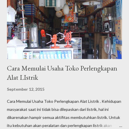
berada di halaman 1 Google.co.id dengan semulus dan se-efektif
mungkin dengan rentang waktu tertentu dengan tujuan
kenaikan jumlah kunjungan yang berlanjut kepada target "
buying " sebagai end process di website klien. Saat ini, saya
telah memiliki puluhan klien yang terbagi atas bisnis personal
dan bad...
Cara Memulai Usaha Toko Perlengkapan
Alat LIstrik
September 12, 2015
Cara Memulai Usaha Toko Perlengkapan Alat Listrik . Kehidupan
masyarakat saat ini tidak bisa dilepaskan dari listrik, hal ini
dikarenakan hampir semua aktifitas membutuhkan listrik. Untuk
itu kebutuhan akan peralatan dan perlengkapan listrik akan