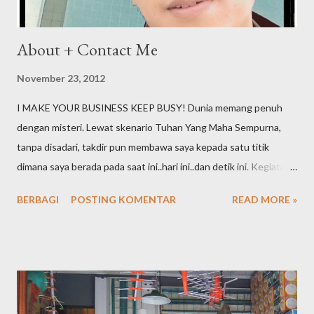
About + Contact Me
November 23, 2012
I MAKE YOUR BUSINESS KEEP BUSY! Dunia memang penuh
dengan misteri. Lewat skenario Tuhan Yang Maha Sempurna,
tanpa disadari, takdir pun membawa saya kepada satu titik
dimana saya berada pada saat ini..hari ini..dan detik ini. Kegiatan
online yang semula sebuah hobi ternyata terus bergeser dan
BERBAGI
POSTING KOMENTAR
READ MORE »
berkelanjutan hingga akhirnya menjadi sebuah profesi. Embel-
embel "staff logistik di dunia offline" pun kini telah pula saya
tinggalkan dibelakang. Inilah the next chapter hidup saya,
menjadi seorang SEO Specialis t Professional. Apa yang saya
lakukan dan apa yang menjadi tugas pokok saya adalah satu,
berusaha mendaratkan kata kunci / keyword dari klien untuk bisa