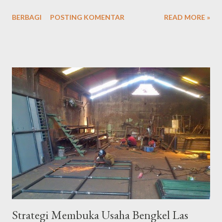
tetap tinggi dari waktu ke waktu. Tingginya kebutuhan
BERBAGI
POSTING KOMENTAR
READ MORE »
masyarakat akan peralatan listrik tentu saja menjadikan peluang
usaha toko perlengkapan alat listrik semakin terbuka lebar dan
menjanjikan keuntungan yang cukup besar. Jika saat ini Anda
sedang memikirkan peluang usaha apa yang akan Anda tekuni,
tidak ada salahnya Anda mencoba membuka toko perlengkapan
alat listrik, karena prospeknya yang masih sangat bagus. Berikut
ini adalah beberapa cara yang bisa anda pertimbangkan dalam
memulai membuka toko perlengkapan alat listrik: Lokasi usaha
Pemilihan lokasi usaha sangat penting karena akan berpengaruh
pada perkembangan usaha toko perlengkapan alat listrik yang
akan anda rintis. Pilihlah lokasi usaha yang strategis dan mudah
d...
Strategi Membuka Usaha Bengkel Las