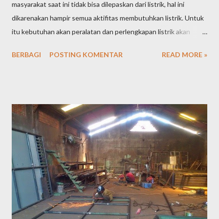
masyarakat saat ini tidak bisa dilepaskan dari listrik, hal ini
dikarenakan hampir semua aktifitas membutuhkan listrik. Untuk
itu kebutuhan akan peralatan dan perlengkapan listrik akan
tetap tinggi dari waktu ke waktu. Tingginya kebutuhan
BERBAGI
POSTING KOMENTAR
READ MORE »
masyarakat akan peralatan listrik tentu saja menjadikan peluang
usaha toko perlengkapan alat listrik semakin terbuka lebar dan
menjanjikan keuntungan yang cukup besar. Jika saat ini Anda
sedang memikirkan peluang usaha apa yang akan Anda tekuni,
tidak ada salahnya Anda mencoba membuka toko perlengkapan
alat listrik, karena prospeknya yang masih sangat bagus. Berikut
ini adalah beberapa cara yang bisa anda pertimbangkan dalam
memulai membuka toko perlengkapan alat listrik: Lokasi usaha
Pemilihan lokasi usaha sangat penting karena akan berpengaruh
pada perkembangan usaha toko perlengkapan alat listrik yang
akan anda rintis. Pilihlah lokasi usaha yang strategis dan mudah
d...