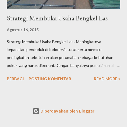
Strategi Membuka Usaha Bengkel Las
Agustus 16, 2015
Strategi Membuka Usaha Bengkel Las . Meningkatnya
kepadatan penduduk di Indonesia turut serta memicu
peningkatan kebutuhan akan perumahan sebagai kebutuhan
pokok yang harus dipenuhi. Dengan banyaknya pemukiman atau
perumahan baru yang sedang dibangun maupun pemukiman
BERBAGI
POSTING KOMENTAR
READ MORE »
lama yang membutuhkan renovasi, maka peluang usaha bengkel
las menjadi salah satu peluang usaha yang tidak bisa dipandang
sebelah mata. Hal ini dikarenakan berbagai kebutuhan dalam
pembangunan suatu pemukiman pasti membutuhkan beberapa
Diberdayakan oleh Blogger
produk yang membutuhkan jasa bengkel las seperti misalnya
pembuatan tralis, rolling door, canopy, pagar besi maupun tangga