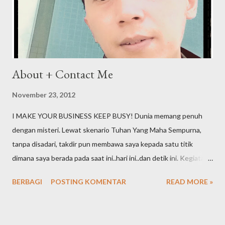
About + Contact Me
November 23, 2012
I MAKE YOUR BUSINESS KEEP BUSY! Dunia memang penuh
dengan misteri. Lewat skenario Tuhan Yang Maha Sempurna,
tanpa disadari, takdir pun membawa saya kepada satu titik
dimana saya berada pada saat ini..hari ini..dan detik ini. Kegiatan
online yang semula sebuah hobi ternyata terus bergeser dan
BERBAGI
POSTING KOMENTAR
READ MORE »
berkelanjutan hingga akhirnya menjadi sebuah profesi. Embel-
embel "staff logistik di dunia offline" pun kini telah pula saya
tinggalkan dibelakang. Inilah the next chapter hidup saya,