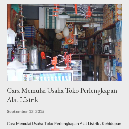
menjadi seorang SEO Specialis t Professional. Apa yang saya
lakukan dan apa yang menjadi tugas pokok saya adalah satu,
berusaha mendaratkan kata kunci / keyword dari klien untuk bisa
berada di halaman 1 Google.co.id dengan semulus dan se-efektif
mungkin dengan rentang waktu tertentu dengan tujuan
kenaikan jumlah kunjungan yang berlanjut kepada target "
buying " sebagai end process di website klien. Saat ini, saya
telah memiliki puluhan klien yang terbagi atas bisnis personal
dan bad...
Cara Memulai Usaha Toko Perlengkapan
Alat LIstrik
September 12, 2015
Cara Memulai Usaha Toko Perlengkapan Alat Listrik . Kehidupan