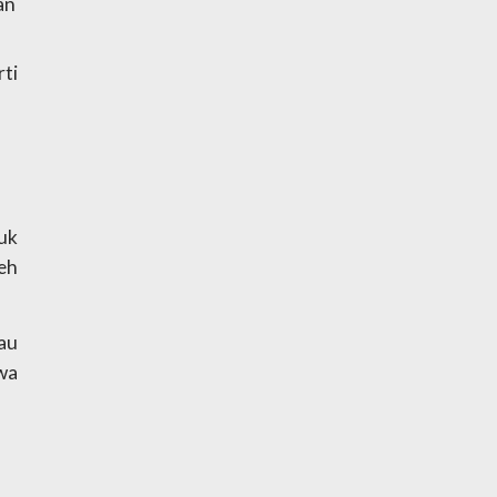
n 
ti 
k 
eh 
au 
a 