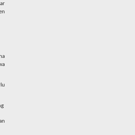
r 
n 
na 
wa 
u 
g 
an 