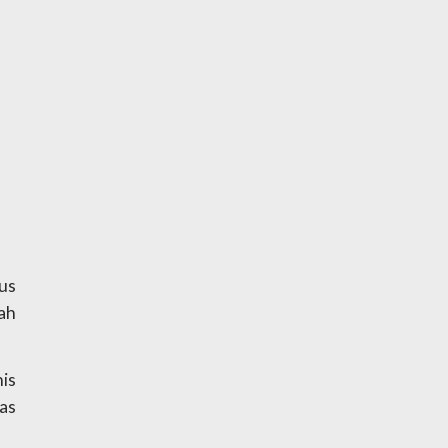
us 
h 
is 
s 