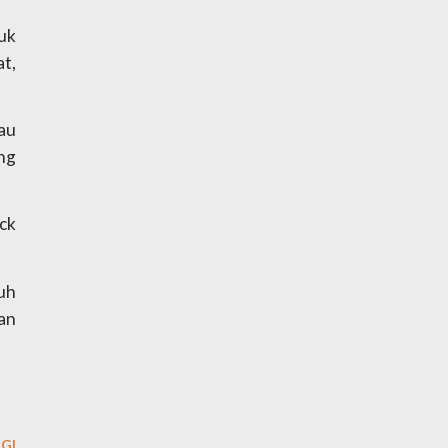
k 
, 
u 
g 
ck 
uh 
an 
GI