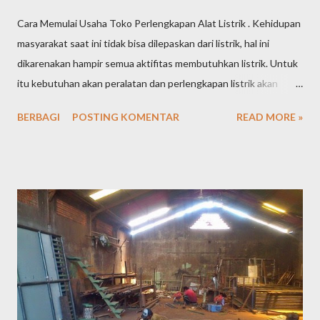
Cara Memulai Usaha Toko Perlengkapan Alat Listrik . Kehidupan
masyarakat saat ini tidak bisa dilepaskan dari listrik, hal ini
dikarenakan hampir semua aktifitas membutuhkan listrik. Untuk
itu kebutuhan akan peralatan dan perlengkapan listrik akan
tetap tinggi dari waktu ke waktu. Tingginya kebutuhan
BERBAGI
POSTING KOMENTAR
READ MORE »
masyarakat akan peralatan listrik tentu saja menjadikan peluang
usaha toko perlengkapan alat listrik semakin terbuka lebar dan
menjanjikan keuntungan yang cukup besar. Jika saat ini Anda
sedang memikirkan peluang usaha apa yang akan Anda tekuni,
tidak ada salahnya Anda mencoba membuka toko perlengkapan
alat listrik, karena prospeknya yang masih sangat bagus. Berikut
ini adalah beberapa cara yang bisa anda pertimbangkan dalam
memulai membuka toko perlengkapan alat listrik: Lokasi usaha
Pemilihan lokasi usaha sangat penting karena akan berpengaruh
pada perkembangan usaha toko perlengkapan alat listrik yang