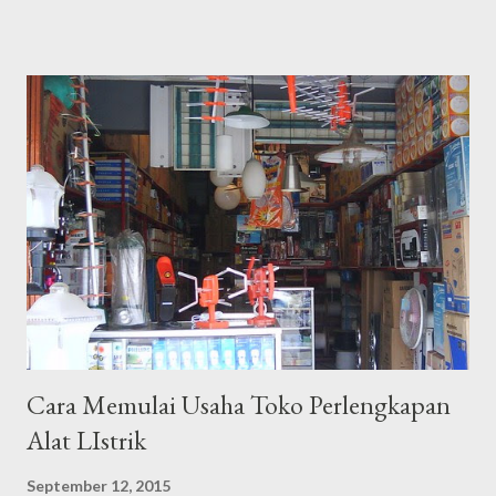
embel "staff logistik di dunia offline" pun kini telah pula saya
tinggalkan dibelakang. Inilah the next chapter hidup saya,
menjadi seorang SEO Specialis t Professional. Apa yang saya
lakukan dan apa yang menjadi tugas pokok saya adalah satu,
berusaha mendaratkan kata kunci / keyword dari klien untuk bisa
berada di halaman 1 Google.co.id dengan semulus dan se-efektif
mungkin dengan rentang waktu tertentu dengan tujuan
kenaikan jumlah kunjungan yang berlanjut kepada target "
buying " sebagai end process di website klien. Saat ini, saya
telah memiliki puluhan klien yang terbagi atas bisnis personal
dan bad...
Cara Memulai Usaha Toko Perlengkapan
Alat LIstrik
September 12, 2015