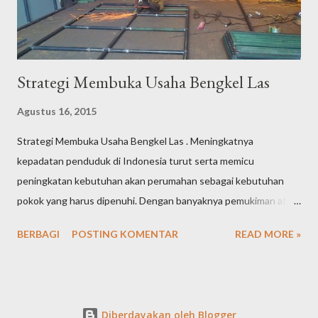
akan anda rintis. Pilihlah lokasi usaha yang strategis dan mudah
d...
Strategi Membuka Usaha Bengkel Las
Agustus 16, 2015
Strategi Membuka Usaha Bengkel Las . Meningkatnya
kepadatan penduduk di Indonesia turut serta memicu
peningkatan kebutuhan akan perumahan sebagai kebutuhan
pokok yang harus dipenuhi. Dengan banyaknya pemukiman atau
perumahan baru yang sedang dibangun maupun pemukiman
BERBAGI
POSTING KOMENTAR
READ MORE »
lama yang membutuhkan renovasi, maka peluang usaha bengkel
las menjadi salah satu peluang usaha yang tidak bisa dipandang
sebelah mata. Hal ini dikarenakan berbagai kebutuhan dalam
pembangunan suatu pemukiman pasti membutuhkan beberapa
Diberdayakan oleh Blogger