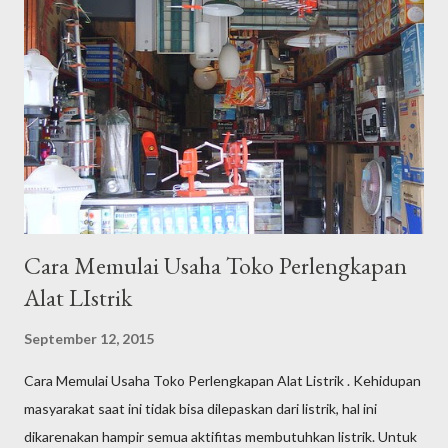
berusaha mendaratkan kata kunci / keyword dari klien untuk bisa
berada di halaman 1 Google.co.id dengan semulus dan se-efektif
mungkin dengan rentang waktu tertentu dengan tujuan
kenaikan jumlah kunjungan yang berlanjut kepada target "
buying " sebagai end process di website klien. Saat ini, saya
telah memiliki puluhan klien yang terbagi atas bisnis personal
dan bad...
Cara Memulai Usaha Toko Perlengkapan
Alat LIstrik
September 12, 2015
Cara Memulai Usaha Toko Perlengkapan Alat Listrik . Kehidupan
masyarakat saat ini tidak bisa dilepaskan dari listrik, hal ini
dikarenakan hampir semua aktifitas membutuhkan listrik. Untuk