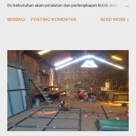
itu kebutuhan akan peralatan dan perlengkapan listrik akan
tetap tinggi dari waktu ke waktu. Tingginya kebutuhan
BERBAGI
POSTING KOMENTAR
READ MORE »
masyarakat akan peralatan listrik tentu saja menjadikan peluang
usaha toko perlengkapan alat listrik semakin terbuka lebar dan
menjanjikan keuntungan yang cukup besar. Jika saat ini Anda
sedang memikirkan peluang usaha apa yang akan Anda tekuni,
tidak ada salahnya Anda mencoba membuka toko perlengkapan
alat listrik, karena prospeknya yang masih sangat bagus. Berikut
ini adalah beberapa cara yang bisa anda pertimbangkan dalam
memulai membuka toko perlengkapan alat listrik: Lokasi usaha
Pemilihan lokasi usaha sangat penting karena akan berpengaruh
pada perkembangan usaha toko perlengkapan alat listrik yang
akan anda rintis. Pilihlah lokasi usaha yang strategis dan mudah
d...