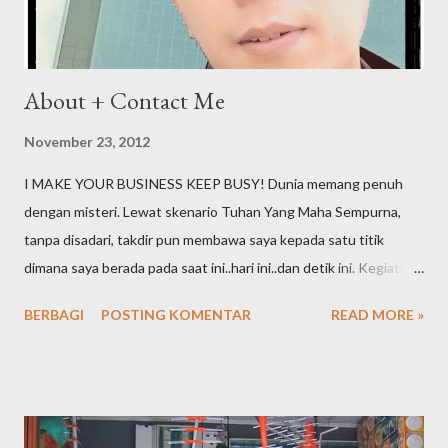
About + Contact Me
November 23, 2012
I MAKE YOUR BUSINESS KEEP BUSY! Dunia memang penuh
dengan misteri. Lewat skenario Tuhan Yang Maha Sempurna,
tanpa disadari, takdir pun membawa saya kepada satu titik
dimana saya berada pada saat ini..hari ini..dan detik ini. Kegiatan
online yang semula sebuah hobi ternyata terus bergeser dan
BERBAGI
POSTING KOMENTAR
READ MORE »
berkelanjutan hingga akhirnya menjadi sebuah profesi. Embel-
embel "staff logistik di dunia offline" pun kini telah pula saya
tinggalkan dibelakang. Inilah the next chapter hidup saya,
menjadi seorang SEO Specialis t Professional. Apa yang saya
lakukan dan apa yang menjadi tugas pokok saya adalah satu,