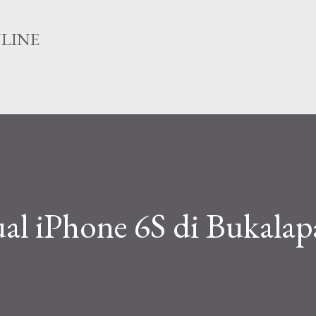
Langsung ke konten utama
NLINE
al iPhone 6S di Bukalap