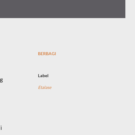
BERBAGI
Label
ng
Etalase
i