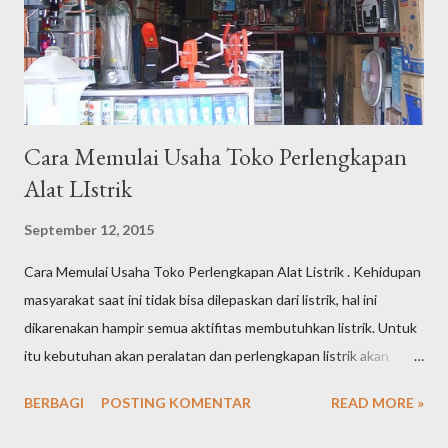
buying " sebagai end process di website klien. Saat ini, saya
telah memiliki puluhan klien yang terbagi atas bisnis personal
dan bad...
Cara Memulai Usaha Toko Perlengkapan
Alat LIstrik
September 12, 2015
Cara Memulai Usaha Toko Perlengkapan Alat Listrik . Kehidupan
masyarakat saat ini tidak bisa dilepaskan dari listrik, hal ini
dikarenakan hampir semua aktifitas membutuhkan listrik. Untuk
itu kebutuhan akan peralatan dan perlengkapan listrik akan
tetap tinggi dari waktu ke waktu. Tingginya kebutuhan
BERBAGI
POSTING KOMENTAR
READ MORE »
masyarakat akan peralatan listrik tentu saja menjadikan peluang
usaha toko perlengkapan alat listrik semakin terbuka lebar dan