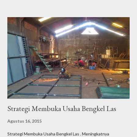
menjanjikan keuntungan yang cukup besar. Jika saat ini Anda
sedang memikirkan peluang usaha apa yang akan Anda tekuni,
tidak ada salahnya Anda mencoba membuka toko perlengkapan
alat listrik, karena prospeknya yang masih sangat bagus. Berikut
ini adalah beberapa cara yang bisa anda pertimbangkan dalam
memulai membuka toko perlengkapan alat listrik: Lokasi usaha
Pemilihan lokasi usaha sangat penting karena akan berpengaruh
pada perkembangan usaha toko perlengkapan alat listrik yang
akan anda rintis. Pilihlah lokasi usaha yang strategis dan mudah
d...
Strategi Membuka Usaha Bengkel Las
Agustus 16, 2015
Strategi Membuka Usaha Bengkel Las . Meningkatnya