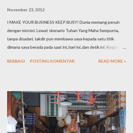
November 23, 2012
I MAKE YOUR BUSINESS KEEP BUSY! Dunia memang penuh
dengan misteri. Lewat skenario Tuhan Yang Maha Sempurna,
tanpa disadari, takdir pun membawa saya kepada satu titik
dimana saya berada pada saat ini..hari ini..dan detik ini. Kegiatan
online yang semula sebuah hobi ternyata terus bergeser dan
BERBAGI
POSTING KOMENTAR
READ MORE »
berkelanjutan hingga akhirnya menjadi sebuah profesi. Embel-
embel "staff logistik di dunia offline" pun kini telah pula saya
tinggalkan dibelakang. Inilah the next chapter hidup saya,
menjadi seorang SEO Specialis t Professional. Apa yang saya
lakukan dan apa yang menjadi tugas pokok saya adalah satu,
berusaha mendaratkan kata kunci / keyword dari klien untuk bisa
berada di halaman 1 Google.co.id dengan semulus dan se-efektif
mungkin dengan rentang waktu tertentu dengan tujuan
kenaikan jumlah kunjungan yang berlanjut kepada target "