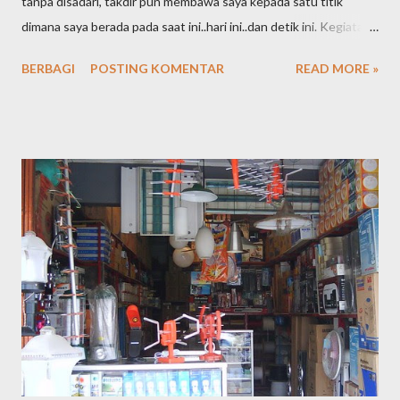
tanpa disadari, takdir pun membawa saya kepada satu titik
dimana saya berada pada saat ini..hari ini..dan detik ini. Kegiatan
online yang semula sebuah hobi ternyata terus bergeser dan
BERBAGI
POSTING KOMENTAR
READ MORE »
berkelanjutan hingga akhirnya menjadi sebuah profesi. Embel-
embel "staff logistik di dunia offline" pun kini telah pula saya
tinggalkan dibelakang. Inilah the next chapter hidup saya,
menjadi seorang SEO Specialis t Professional. Apa yang saya
lakukan dan apa yang menjadi tugas pokok saya adalah satu,
berusaha mendaratkan kata kunci / keyword dari klien untuk bisa
berada di halaman 1 Google.co.id dengan semulus dan se-efektif
mungkin dengan rentang waktu tertentu dengan tujuan
kenaikan jumlah kunjungan yang berlanjut kepada target "
buying " sebagai end process di website klien. Saat ini, saya
telah memiliki puluhan klien yang terbagi atas bisnis personal
dan bad...