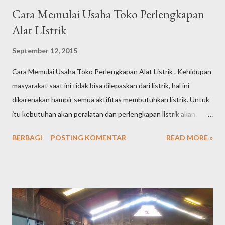
Cara Memulai Usaha Toko Perlengkapan
Alat LIstrik
September 12, 2015
Cara Memulai Usaha Toko Perlengkapan Alat Listrik . Kehidupan
masyarakat saat ini tidak bisa dilepaskan dari listrik, hal ini
dikarenakan hampir semua aktifitas membutuhkan listrik. Untuk
itu kebutuhan akan peralatan dan perlengkapan listrik akan
tetap tinggi dari waktu ke waktu. Tingginya kebutuhan
BERBAGI
POSTING KOMENTAR
READ MORE »
masyarakat akan peralatan listrik tentu saja menjadikan peluang
usaha toko perlengkapan alat listrik semakin terbuka lebar dan
menjanjikan keuntungan yang cukup besar. Jika saat ini Anda
sedang memikirkan peluang usaha apa yang akan Anda tekuni,
tidak ada salahnya Anda mencoba membuka toko perlengkapan
alat listrik, karena prospeknya yang masih sangat bagus. Berikut